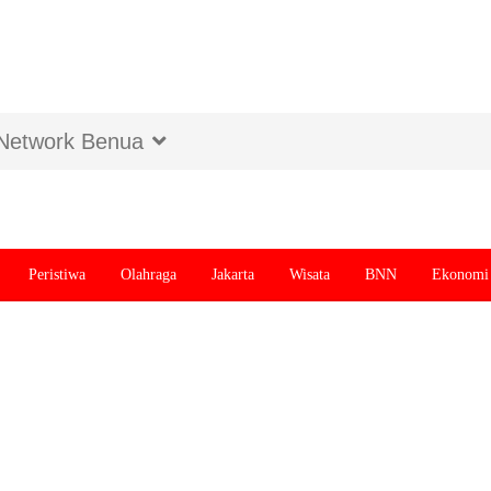
Network Benua
Peristiwa
Olahraga
Jakarta
Wisata
BNN
Ekonomi