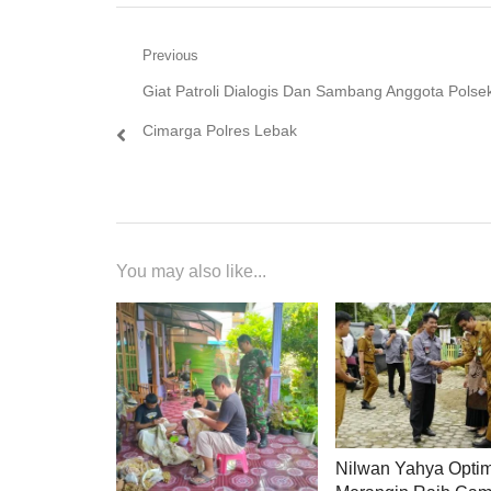
Navigasi
Previous
Previous
Giat Patroli Dialogis Dan Sambang Anggota Polse
pos
post:
Cimarga Polres Lebak
You may also like...
Nilwan Yahya Optim