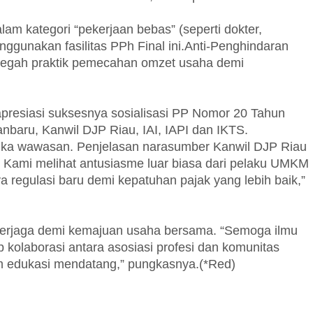
am kategori “pekerjaan bebas” (seperti dokter,
nggunakan fasilitas PPh Final ini.Anti-Penghindaran
cegah praktik pemecahan omzet usaha demi
presiasi suksesnya sosialisasi PP Nomor 20 Tahun
nbaru, Kanwil DJP Riau, IAI, IAPI dan IKTS.
mbuka wawasan. Penjelasan narasumber Kanwil DJP Riau
. Kami melihat antusiasme luar biasa dari pelaku UMKM
ya regulasi baru demi kepatuhan pajak yang lebih baik,”
us terjaga demi kemajuan usaha bersama. “Semoga ilmu
p kolaborasi antara asosiasi profesi dan komunitas
ram edukasi mendatang,” pungkasnya.(*Red)