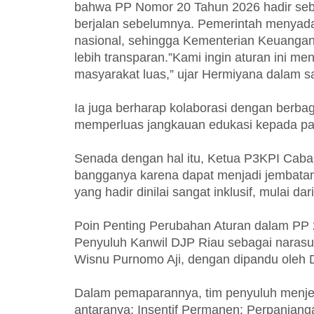
bahwa PP Nomor 20 Tahun 2026 hadir seb
berjalan sebelumnya. Pemerintah menyad
nasional, sehingga Kementerian Keuangan
lebih transparan.”Kami ingin aturan ini m
masyarakat luas,” ujar Hermiyana dalam 
Ia juga berharap kolaborasi dengan berbag
memperluas jangkauan edukasi kepada pa
Senada dengan hal itu, Ketua P3KPI Caba
bangganya karena dapat menjadi jembatan e
yang hadir dinilai sangat inklusif, mulai d
Poin Penting Perubahan Aturan dalam PP 2
Penyuluh Kanwil DJP Riau sebagai narasumb
Wisnu Purnomo Aji, dengan dipandu oleh D
Dalam pemaparannya, tim penyuluh menje
antaranya: Insentif Permanen: Perpanjangan