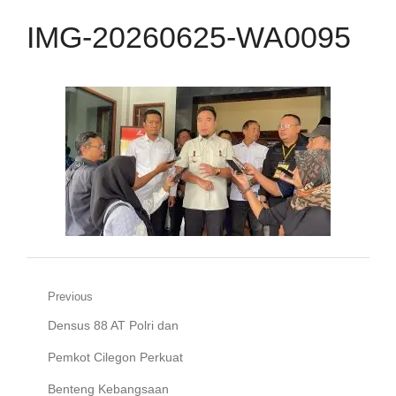
IMG-20260625-WA0095
Navigasi
Previous
Previous
Densus 88 AT Polri dan
pos
post:
Pemkot Cilegon Perkuat
Benteng Kebangsaan