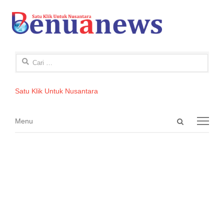
Cari
untuk:
Satu Klik Untuk Nusantara
Open
Menu
Menu
search
panel