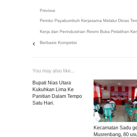
Navigasi
Previous
Previous
Pemko Payakumbuh Kerjasama Melalui Dinas Te
pos
post:
Kerja dan Perindustrian Resmi Buka Pelatihan Ker
Berbasis Kompetisi
You may also like...
Bupati Nias Utara
Kukuhkan Lima Ke
Panitian Dalam Tempo
Satu Hari.
Kecamatan Sadu ge
Musrenbang, 80 us