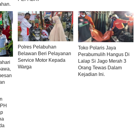
ahan.
Polres Pelabuhan
Toko Polaris Jaya
Belawan Beri Pelayanan
Perabumulih Hangus Di
Service Motor Kepada
Lalap Si Jago Merah 3
ahari
Warga
Orang Tewas Dalam
bawa,
Kejadian Ini.
pesan
gan
an
BPH
ap
na
da