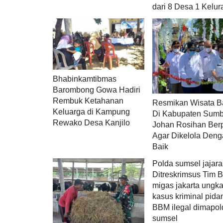
dari 8 Desa 1 Kelur
Bhabinkamtibmas
Barombong Gowa Hadiri
Rembuk Ketahanan
Resmikan Wisata B
Keluarga di Kampung
Di Kabupaten Sum
Rewako Desa Kanjilo
Johan Rosihan Ber
Agar Dikelola Den
Baik
Polda sumsel jajar
Ditreskrimsus Tim 
migas jakarta ungk
kasus kriminal pida
BBM ilegal dimapol
sumsel