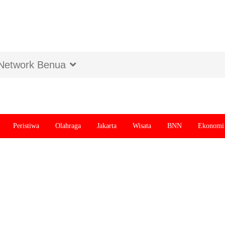
Network Benua
Peristiwa
Olahraga
Jakarta
Wisata
BNN
Ekonomi