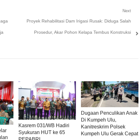
Next
Next
naga
Proyek Rehabilitasi Dam Irigasi Rusak: Diduga Salah
post:
ja
Prosedur, Akar Pohon Kelapa Tembus Konstruksi
Dugaan Penculikan Anak
Di Kumpeh Ulu,
Kasrem 031/WB Hadiri
Kanitreskrim Polsek
lar
Syukuran HUT ke 65
Kumpeh Ulu Gerak Cepat
ulan
PEPABRI