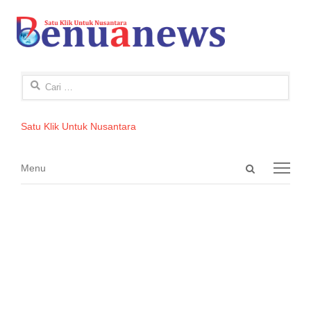
Cari
untuk:
Satu Klik Untuk Nusantara
Open
Menu
Menu
search
panel