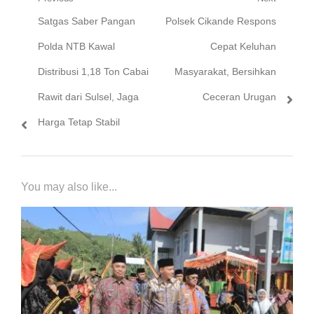
Navigasi
Previous
Next
Satgas Saber Pangan
Polsek Cikande Respons
pos
post:
post:
Polda NTB Kawal
Cepat Keluhan
Distribusi 1,18 Ton Cabai
Masyarakat, Bersihkan
Rawit dari Sulsel, Jaga
Ceceran Urugan
Harga Tetap Stabil
You may also like...