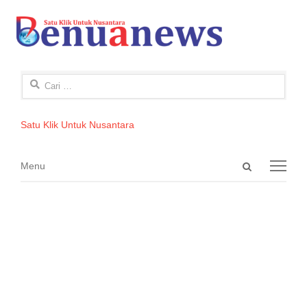
Cari
untuk:
Satu Klik Untuk Nusantara
Open
Menu
Menu
search
panel