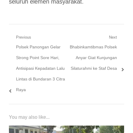
seluruh elemen masyarakat.
Navigasi
Previous
Next
Previous
Next
Polsek Panongan Gelar
Bhabinkamtibmas Polsek
pos
post:
post:
Strong Point Sore Hari,
Anyar Giat Kunjungan
Antisipasi Kepadatan Lalu
Silaturahmi ke Staf Desa
Lintas di Bundaran 3 Citra
Raya
You may also like...