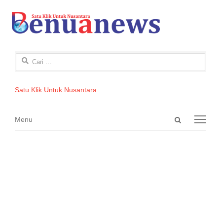
Cari
untuk:
Satu Klik Untuk Nusantara
Open
Menu
Menu
search
panel