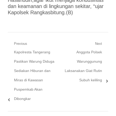
dan keamanan di lingkungan sekitar, “ujar
Kapolsek Rangkasbitung.(B)
Navigasi
Previous
Next
Previous
Next
Kapolresta Tangerang
Anggota Polsek
pos
post:
post:
Pastikan Warung Diduga
Warunggunung
Sediakan Hiburan dan
Laksanakan Giat Rutin
Miras di Kawasan
Subuh keliling
Puspemkab Akan
Dibongkar