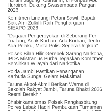
Tanam Jagung Kuartal III, di Ponpes Abu
Huroiroh. Dukung Swasembada Pangan
2026
Komitmen Lindungi Petani Sawit, Bupati
Siak Afni Zulkifli Raih Penghargaan
SIEXPO 2026
“Dugaan Pengeroyokan di Seberang Feri
Tualang, Anak Korban: Ada Korban, Tentu
Ada Pelaku, Minta Polisi Segera Ungkap”
Polsek Bilah Hilir Gerebek Sarang Narkoba,
IPDA Mistranius Purba Tegaskan Komitmen
Bersihkan Wilayah dari Narkotika
Polda Jambi Pastikan Penanganan
Karhutla Sungai Gelam Maksimal
Taruna Akpol-Akmil Berikan Warna di
Sekolah Rakyat Jambi, Taruna Bhakti 2026
Resmi Berakhir
Bhabinkamtibmas Polsek Rangkasbitung
Polres Lebak Hadiri Pembukaan Turnamen