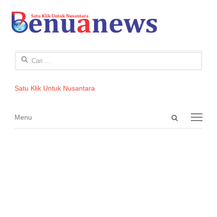
Cari
untuk:
Satu Klik Untuk Nusantara
Open
Menu
Menu
search
panel