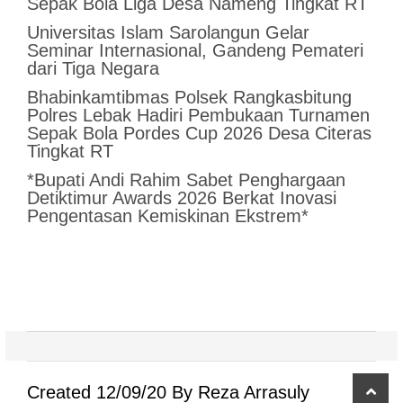
Sepak Bola Liga Desa Nameng Tingkat RT
Universitas Islam Sarolangun Gelar
Seminar Internasional, Gandeng Pemateri
dari Tiga Negara
Bhabinkamtibmas Polsek Rangkasbitung
Polres Lebak Hadiri Pembukaan Turnamen
Sepak Bola Pordes Cup 2026 Desa Citeras
Tingkat RT
*Bupati Andi Rahim Sabet Penghargaan
Detiktimur Awards 2026 Berkat Inovasi
Pengentasan Kemiskinan Ekstrem*
scro
Created 12/09/20 By Reza Arrasuly