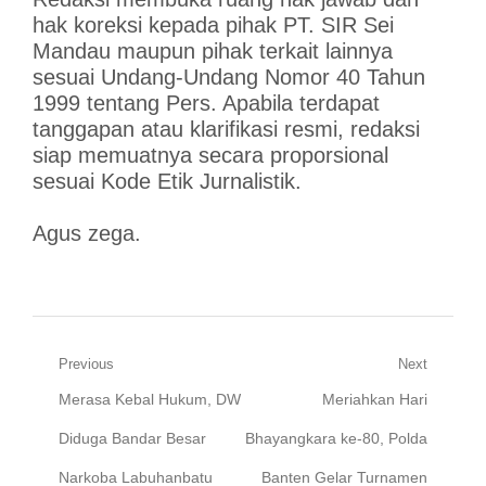
hak koreksi kepada pihak PT. SIR Sei
Mandau maupun pihak terkait lainnya
sesuai Undang-Undang Nomor 40 Tahun
1999 tentang Pers. Apabila terdapat
tanggapan atau klarifikasi resmi, redaksi
siap memuatnya secara proporsional
sesuai Kode Etik Jurnalistik.
Agus zega.
Navigasi
Previous
Next
Previous
Next
Merasa Kebal Hukum, DW
Meriahkan Hari
pos
post:
post:
Diduga Bandar Besar
Bhayangkara ke-80, Polda
Narkoba Labuhanbatu
Banten Gelar Turnamen