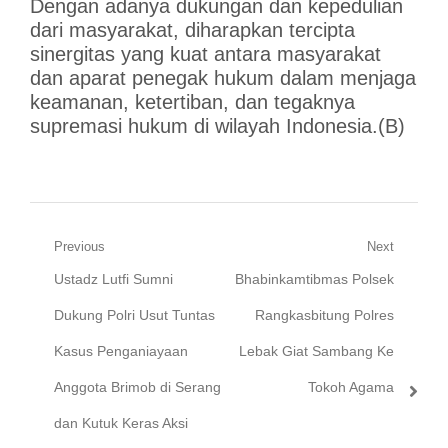
Dengan adanya dukungan dan kepedulian
dari masyarakat, diharapkan tercipta
sinergitas yang kuat antara masyarakat
dan aparat penegak hukum dalam menjaga
keamanan, ketertiban, dan tegaknya
supremasi hukum di wilayah Indonesia.(B)
Navigasi
Previous
Next
Previous
Next
Ustadz Lutfi Sumni
Bhabinkamtibmas Polsek
pos
post:
post:
Dukung Polri Usut Tuntas
Rangkasbitung Polres
Kasus Penganiayaan
Lebak Giat Sambang Ke
Anggota Brimob di Serang
Tokoh Agama
dan Kutuk Keras Aksi