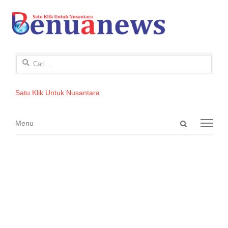
Cari
untuk:
Satu Klik Untuk Nusantara
Open
Menu
Menu
search
panel