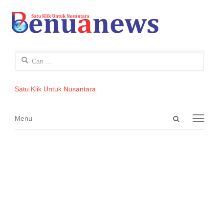
Cari
untuk:
Satu Klik Untuk Nusantara
Open
Menu
Menu
search
panel