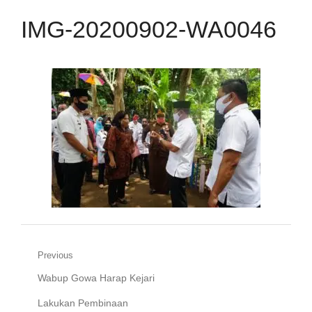
IMG-20200902-WA0046
Navigasi
Previous
Previous
Wabup Gowa Harap Kejari
pos
post:
Lakukan Pembinaan