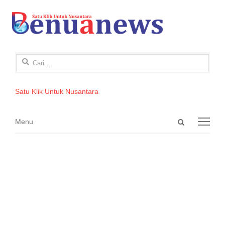
Cari
untuk:
Satu Klik Untuk Nusantara
Open
Menu
Menu
search
panel