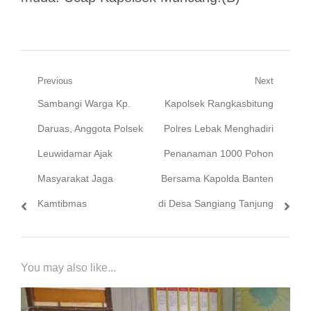
Navigasi
Previous
Next
Previous
Next
Sambangi Warga Kp.
Kapolsek Rangkasbitung
pos
post:
post:
Daruas, Anggota Polsek
Polres Lebak Menghadiri
Leuwidamar Ajak
Penanaman 1000 Pohon
Masyarakat Jaga
Bersama Kapolda Banten
Kamtibmas
di Desa Sangiang Tanjung
You may also like...