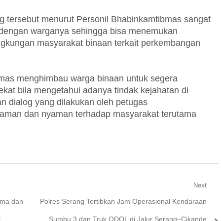
g tersebut menurut Personil Bhabinkamtibmas sangat
ng dengan warganya sehingga bisa menemukan
ingkungan masyarakat binaan terkait perkembangan
bmas menghimbau warga binaan untuk segera
at bila mengetahui adanya tindak kejahatan di
 dialog yang dilakukan oleh petugas
 aman dan nyaman terhadap masyarakat terutama
Next
Next
uma dan
Polres Serang Tertibkan Jam Operasional Kendaraan
post:
i
Sumbu 3 dan Truk ODOL di Jalur Serang–Cikande