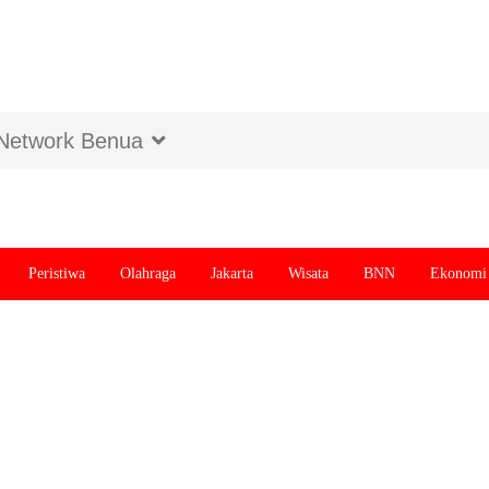
Network Benua
Peristiwa
Olahraga
Jakarta
Wisata
BNN
Ekonomi