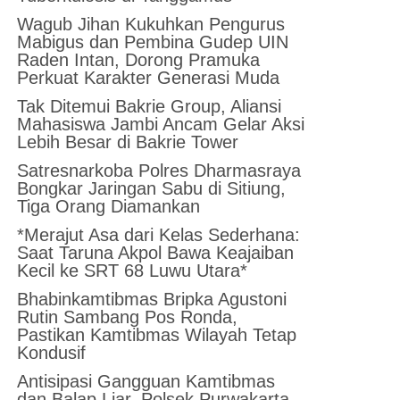
Wagub Jihan Kukuhkan Pengurus
Mabigus dan Pembina Gudep UIN
Raden Intan, Dorong Pramuka
Perkuat Karakter Generasi Muda
Tak Ditemui Bakrie Group, Aliansi
Mahasiswa Jambi Ancam Gelar Aksi
Lebih Besar di Bakrie Tower
Satresnarkoba Polres Dharmasraya
Bongkar Jaringan Sabu di Sitiung,
Tiga Orang Diamankan
*Merajut Asa dari Kelas Sederhana:
Saat Taruna Akpol Bawa Keajaiban
Kecil ke SRT 68 Luwu Utara*
Bhabinkamtibmas Bripka Agustoni
Rutin Sambang Pos Ronda,
Pastikan Kamtibmas Wilayah Tetap
Kondusif
Antisipasi Gangguan Kamtibmas
dan Balap Liar, Polsek Purwakarta