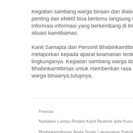
Kegiatan sambang warga binaan dan dialo
penting dan efektif bisa bertemu langsu
informasi-informasi yang berkembang di l
situasi kamtibamas.
Kanit Samapta dan Personil Bhabinkamti
melaporkan kepada aparat keamanan terdek
lingkunganya. Kegiatan sambang warga dan
Bhabinkamtibmas untuk memberikan rasa
warga binaanya,tutupnya.
Navigasi
Previous
Previous
Nyalakan Lampu Rotator,Kanit Reskrim Ipda Kus
pos
post:
Bhabinkamtibmas Aipda Susilo Laksanakan Patrol