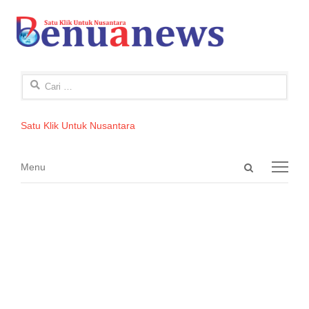
Cari
untuk:
Satu Klik Untuk Nusantara
Open
Menu
Menu
search
panel