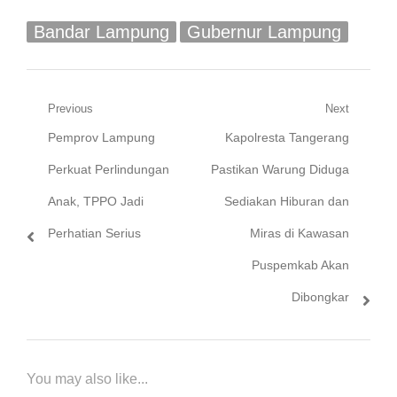
Bandar Lampung
Gubernur Lampung
Navigasi
Previous
Next
Previous
Next
Pemprov Lampung
Kapolresta Tangerang
pos
post:
post:
Perkuat Perlindungan
Pastikan Warung Diduga
Anak, TPPO Jadi
Sediakan Hiburan dan
Perhatian Serius
Miras di Kawasan
Puspemkab Akan
Dibongkar
You may also like...