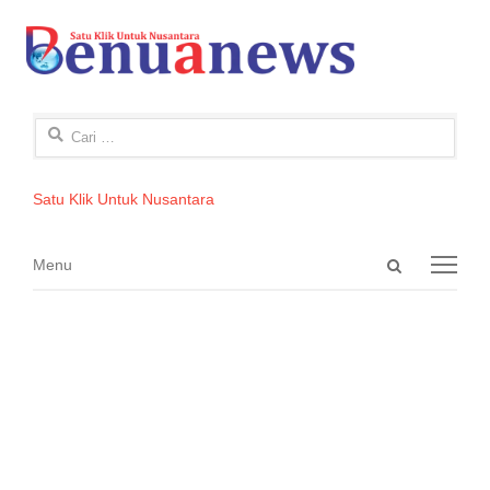
Cari
untuk:
Satu Klik Untuk Nusantara
Open
Menu
Menu
search
panel