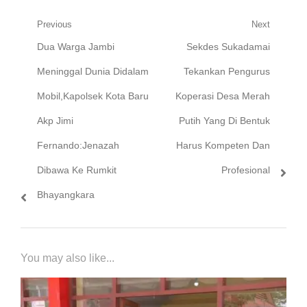
Navigasi
Previous
Next
Previous
Next
Dua Warga Jambi
Sekdes Sukadamai
pos
post:
post:
Meninggal Dunia Didalam
Tekankan Pengurus
Mobil,Kapolsek Kota Baru
Koperasi Desa Merah
Akp Jimi
Putih Yang Di Bentuk
Fernando:Jenazah
Harus Kompeten Dan
Dibawa Ke Rumkit
Profesional
Bhayangkara
You may also like...