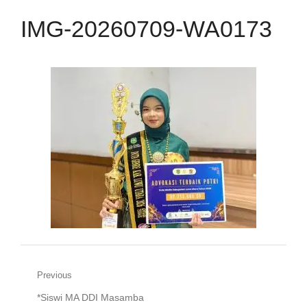
IMG-20260709-WA0173
Navigasi
Previous
Previous
*Siswi MA DDI Masamba
pos