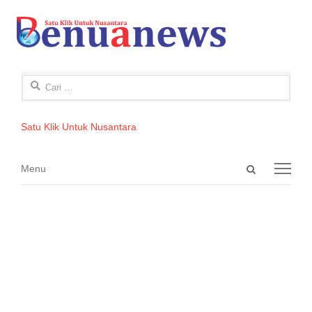
Cari
untuk:
Satu Klik Untuk Nusantara
Open
Menu
Menu
search
panel