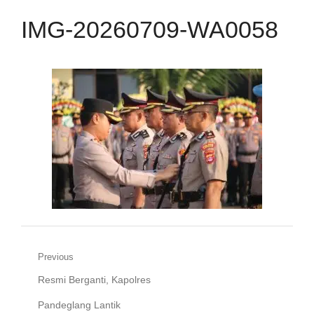
IMG-20260709-WA0058
Navigasi
Previous
Previous
Resmi Berganti, Kapolres
pos
post:
Pandeglang Lantik