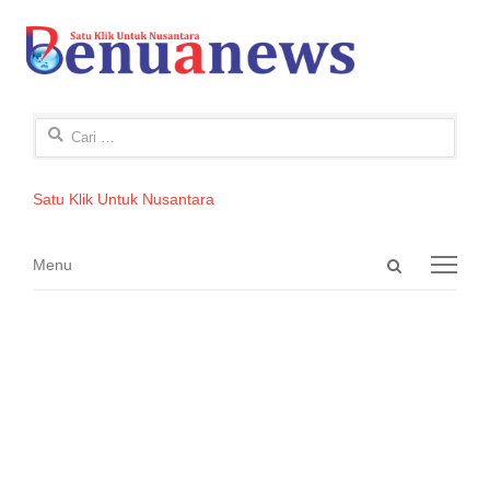
Cari
untuk:
Satu Klik Untuk Nusantara
Open
Menu
Menu
search
panel