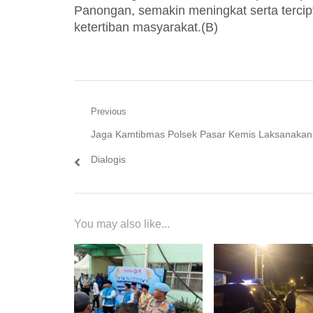
Panongan, semakin meningkat serta terci
ketertiban masyarakat.(B)
Navigasi
Previous
Previous
Jaga Kamtibmas Polsek Pasar Kemis Laksanakan 
pos
post:
Dialogis
You may also like...