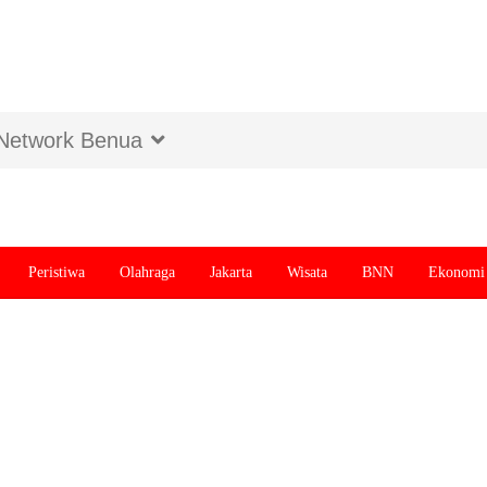
Network Benua
Peristiwa
Olahraga
Jakarta
Wisata
BNN
Ekonomi