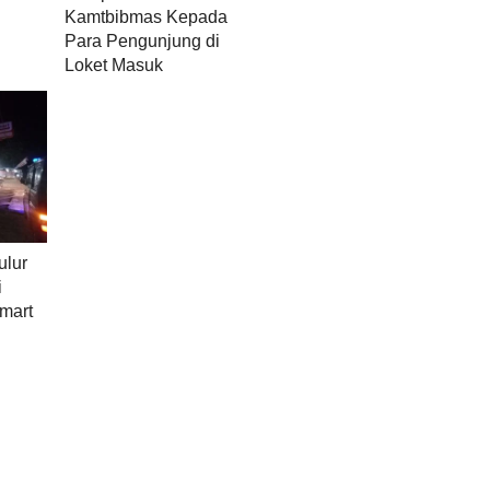
Kamtbibmas Kepada
Para Pengunjung di
Loket Masuk
ulur
i
amart