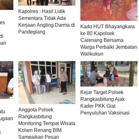
Kapolres : Hasil Lidik
Sementara Tidak Ada
res
Kerjaan Angling Darma di
Kado HUT Bhayangkara
Pandeglang
ke 80 Kapolsek
di
Carenang Bersama
gan
Warga Perbaiki Jembatan
Walikukun
Kejar Target Polsek
Rangkasbitung Ajak
Kader PKK Giat
Anggota Polsek
atu
Penyuluhan Vaksinasi
Rangkasbitung
Dugaan
Monitoring Tempat Wisata
Kolam Renang BIM
k
Sampaikan Pesan