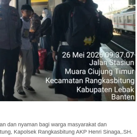
an dan nyaman bagi warga masyarakat dan
tung, Kapolsek Rangkasbitung AKP Henri Sinaga,.SH.