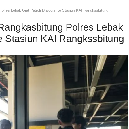
olres Lebak Giat Patroli Dialogis Ke Stasiun KAI Rangkssbitung
 Rangkasbitung Polres Lebak
Ke Stasiun KAI Rangkssbitung