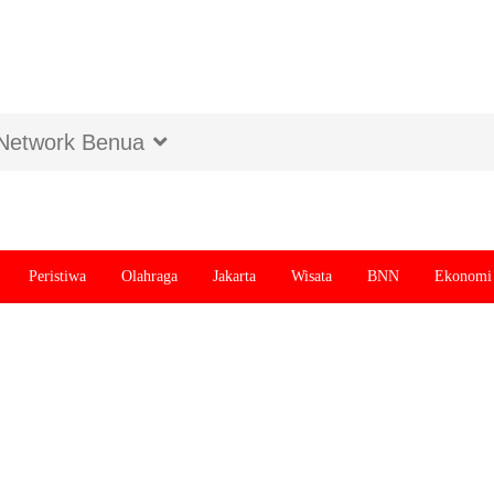
Network Benua
Peristiwa
Olahraga
Jakarta
Wisata
BNN
Ekonomi