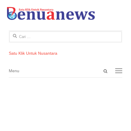
Cari
untuk:
Satu Klik Untuk Nusantara
Open
Menu
Menu
search
panel