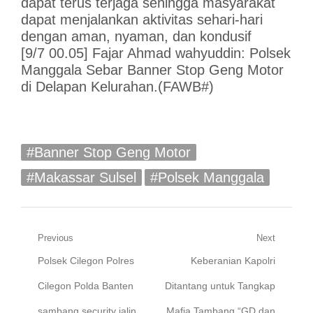
dapat terus terjaga sehingga masyarakat
dapat menjalankan aktivitas sehari-hari
dengan aman, nyaman, dan kondusif
[9/7 00.05] Fajar Ahmad wahyuddin: Polsek
Manggala Sebar Banner Stop Geng Motor
di Delapan Kelurahan.(FAWB#)
#Banner Stop Geng Motor
#Makassar Sulsel
#Polsek Manggala
Navigasi
Previous
Next
Previous
Next
Polsek Cilegon Polres
Keberanian Kapolri
pos
post:
post:
Cilegon Polda Banten
Ditantang untuk Tangkap
sambang security jalin
Mafia Tambang “GD dan