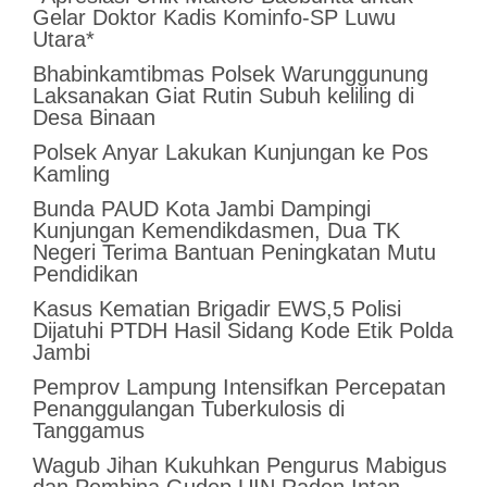
Gelar Doktor Kadis Kominfo-SP Luwu
Utara*
Bhabinkamtibmas Polsek Warunggunung
Laksanakan Giat Rutin Subuh keliling di
Desa Binaan
Polsek Anyar Lakukan Kunjungan ke Pos
Kamling
Bunda PAUD Kota Jambi Dampingi
Kunjungan Kemendikdasmen, Dua TK
Negeri Terima Bantuan Peningkatan Mutu
Pendidikan
Kasus Kematian Brigadir EWS,5 Polisi
Dijatuhi PTDH Hasil Sidang Kode Etik Polda
Jambi
Pemprov Lampung Intensifkan Percepatan
Penanggulangan Tuberkulosis di
Tanggamus
Wagub Jihan Kukuhkan Pengurus Mabigus
dan Pembina Gudep UIN Raden Intan,