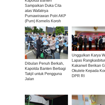
Kapolda Banten
Sampaikan Duka Cita
atas Wafatnya
Purnawirawan Polri AKP
(Purn) Kornelis Koroh
Unggulkan Karya 
Lapas Rangkasbitu
Dibulan Penuh Berkah,
Kakanwil Berikan Gi
Kapolda Banten Berbagi
Okulele Kepada Komi
Takjil untuk Pengguna
DPR RI
Jalan