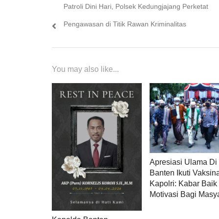
Previous
Patroli Dini Hari, Polsek Kedungjajang Perketat
pos
post:
Pengawasan di Titik Rawan Kriminalitas
You may also like...
Apresiasi Ulama Di
Banten Ikuti Vaksina
Kapolri: Kabar Bai
Motivasi Bagi Masy