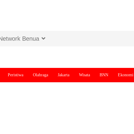
Network Benua
Peristiwa
Olahraga
Jakarta
Wisata
BNN
Ekonomi