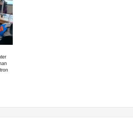
nter
anan
tron