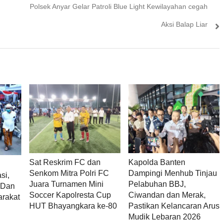
Next
Polsek Anyar Gelar Patroli Blue Light Kewilayahan cegah
post:
Aksi Balap Liar
Sat Reskrim FC dan
Kapolda Banten
Senkom Mitra Polri FC
Dampingi Menhub Tinjau
si,
Juara Turnamen Mini
Pelabuhan BBJ,
k Dan
Soccer Kapolresta Cup
Ciwandan dan Merak,
arakat
HUT Bhayangkara ke-80
Pastikan Kelancaran Arus
Mudik Lebaran 2026