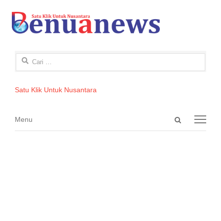
Cari
untuk:
Satu Klik Untuk Nusantara
Open
Menu
Menu
search
panel