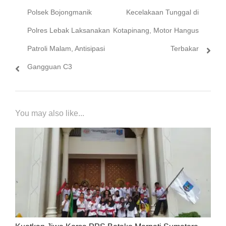
Previous
Next
Polsek Bojongmanik
Kecelakaan Tunggal di
pos
post:
post:
Polres Lebak Laksanakan
Kotapinang, Motor Hangus
Patroli Malam, Antisipasi
Terbakar
Gangguan C3
You may also like...