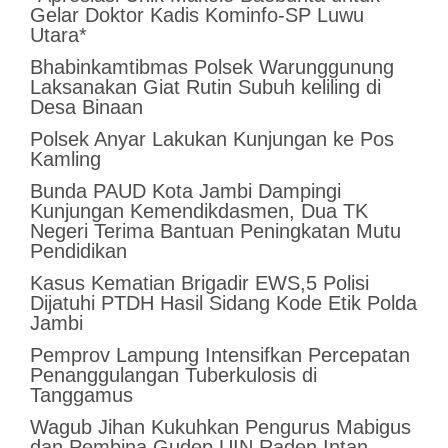
Gelar Doktor Kadis Kominfo-SP Luwu
Utara*
Bhabinkamtibmas Polsek Warunggunung
Laksanakan Giat Rutin Subuh keliling di
Desa Binaan
Polsek Anyar Lakukan Kunjungan ke Pos
Kamling
Bunda PAUD Kota Jambi Dampingi
Kunjungan Kemendikdasmen, Dua TK
Negeri Terima Bantuan Peningkatan Mutu
Pendidikan
Kasus Kematian Brigadir EWS,5 Polisi
Dijatuhi PTDH Hasil Sidang Kode Etik Polda
Jambi
Pemprov Lampung Intensifkan Percepatan
Penanggulangan Tuberkulosis di
Tanggamus
Wagub Jihan Kukuhkan Pengurus Mabigus
dan Pembina Gudep UIN Raden Intan,