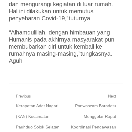
dan mengurangi kegiatan di luar rumah.
Hal ini dilakukan untuk memutus
penyebaran Covid-19,”tuturnya.
“Alhamdulillah, dengan himbauan yang
Humanis pada akhirnya masyarakat pun
membubarkan diri untuk kembali ke
rumahnya masing-masing,”tungkasnya.
Aguh
Navigasi
Previous
Next
Previous
Next
Kerapatan Adat Nagari
Panwascam Baradatu
pos
post:
post:
(KAN) Kecamatan
Menggelar Rapat
Pauhduo Solok Selatan
Koordinasi Pengawasan