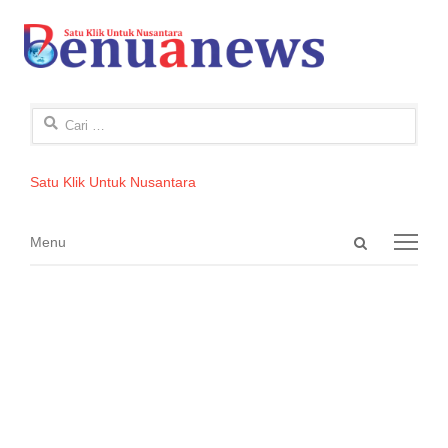
Cari
untuk:
Satu Klik Untuk Nusantara
Open
Menu
Menu
search
panel