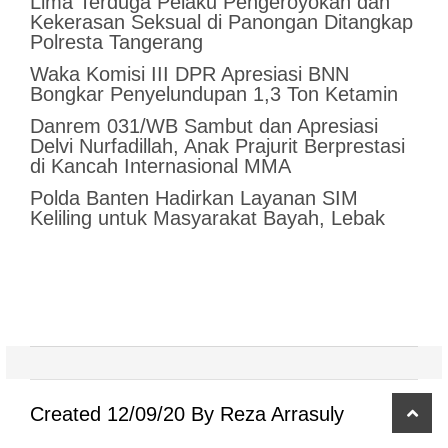
Lima Terduga Pelaku Pengeroyokan dan
Kekerasan Seksual di Panongan Ditangkap
Polresta Tangerang
Waka Komisi III DPR Apresiasi BNN
Bongkar Penyelundupan 1,3 Ton Ketamin
Danrem 031/WB Sambut dan Apresiasi
Delvi Nurfadillah, Anak Prajurit Berprestasi
di Kancah Internasional MMA
Polda Banten Hadirkan Layanan SIM
Keliling untuk Masyarakat Bayah, Lebak
scro
Created 12/09/20 By Reza Arrasuly
to