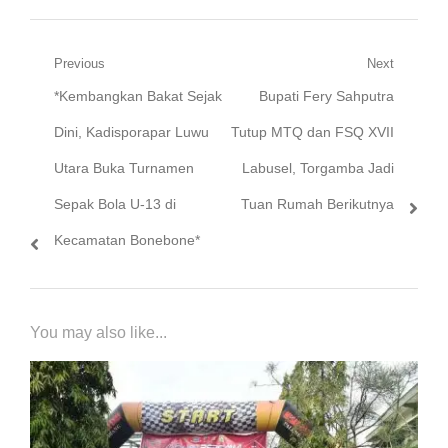
Navigasi
Previous
Next
Previous
Next
*Kembangkan Bakat Sejak
Bupati Fery Sahputra
pos
post:
post:
Dini, Kadisporapar Luwu
Tutup MTQ dan FSQ XVII
Utara Buka Turnamen
Labusel, Torgamba Jadi
Sepak Bola U-13 di
Tuan Rumah Berikutnya
Kecamatan Bonebone*
You may also like...