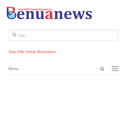
Cari
untuk:
Satu Klik Untuk Nusantara
Open
Menu
Menu
search
panel