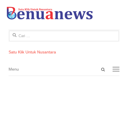
Cari
untuk:
Satu Klik Untuk Nusantara
Open
Menu
Menu
search
panel