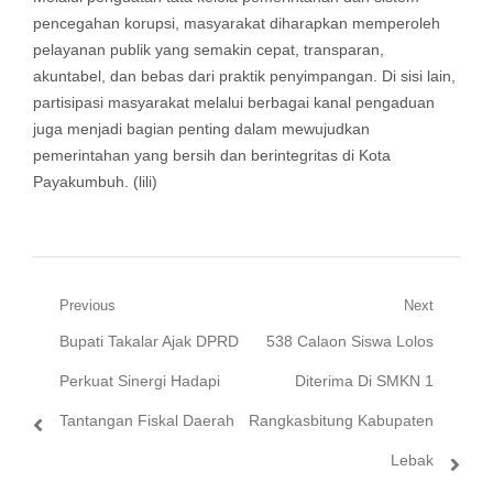
pencegahan korupsi, masyarakat diharapkan memperoleh
pelayanan publik yang semakin cepat, transparan,
akuntabel, dan bebas dari praktik penyimpangan. Di sisi lain,
partisipasi masyarakat melalui berbagai kanal pengaduan
juga menjadi bagian penting dalam mewujudkan
pemerintahan yang bersih dan berintegritas di Kota
Payakumbuh. (lili)
Navigasi
Previous
Next
Previous
Next
Bupati Takalar Ajak DPRD
538 Calaon Siswa Lolos
pos
post:
post:
Perkuat Sinergi Hadapi
Diterima Di SMKN 1
Tantangan Fiskal Daerah
Rangkasbitung Kabupaten
Lebak