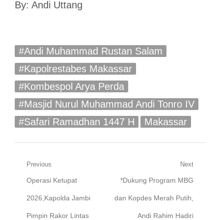
By: Andi Uttang
#Andi Muhammad Rustan Salam
#Kapolrestabes Makassar
#Kombespol Arya Perda
#Masjid Nurul Muhammad Andi Tonro IV
#Safari Ramadhan 1447 H
Makassar
Navigasi
Previous
Next
Previous
Next
Operasi Ketupat
*Dukung Program MBG
pos
post:
post:
2026,Kapolda Jambi
dan Kopdes Merah Putih,
Pimpin Rakor Lintas
Andi Rahim Hadiri