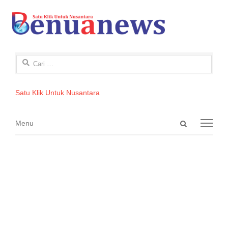
Cari
untuk:
Satu Klik Untuk Nusantara
Open
Menu
Menu
search
panel