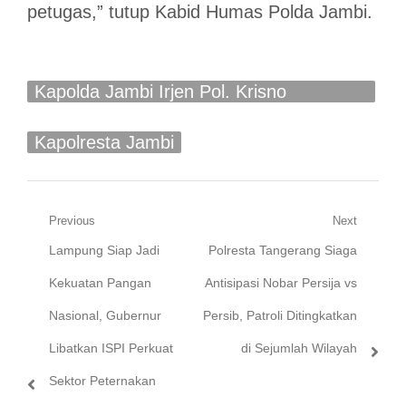
petugas,” tutup Kabid Humas Polda Jambi.
Kapolda Jambi Irjen Pol. Krisno
Halomoan Siregar
Kapolresta Jambi
Navigasi
Previous
Next
Previous
Next
Lampung Siap Jadi
Polresta Tangerang Siaga
pos
post:
post:
Kekuatan Pangan
Antisipasi Nobar Persija vs
Nasional, Gubernur
Persib, Patroli Ditingkatkan
Libatkan ISPI Perkuat
di Sejumlah Wilayah
Sektor Peternakan