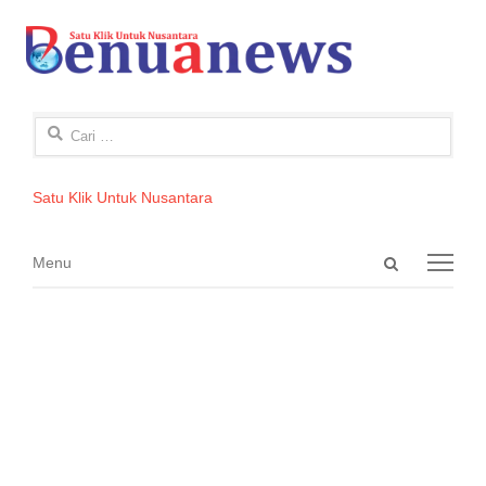
Cari
untuk:
Satu Klik Untuk Nusantara
Open
Menu
Menu
search
panel