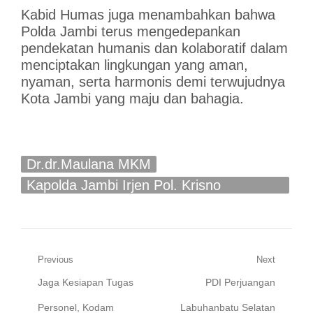
Kabid Humas juga menambahkan bahwa
Polda Jambi terus mengedepankan
pendekatan humanis dan kolaboratif dalam
menciptakan lingkungan yang aman,
nyaman, serta harmonis demi terwujudnya
Kota Jambi yang maju dan bahagia.
Dr.dr.Maulana MKM
Kapolda Jambi Irjen Pol. Krisno
Halomoan Siregar
Navigasi
Previous
Next
Previous
Next
Jaga Kesiapan Tugas
PDI Perjuangan
pos
post:
post:
Personel, Kodam
Labuhanbatu Selatan