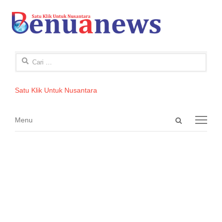
Cari
untuk:
Satu Klik Untuk Nusantara
Open
Menu
Menu
search
panel