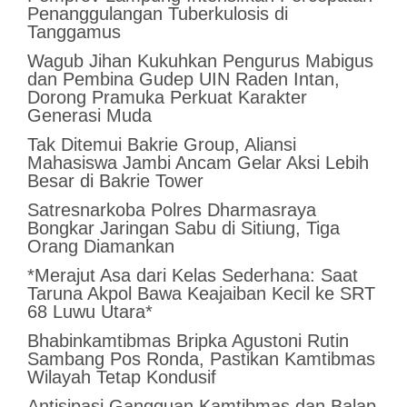
Penanggulangan Tuberkulosis di
Tanggamus
Wagub Jihan Kukuhkan Pengurus Mabigus
dan Pembina Gudep UIN Raden Intan,
Dorong Pramuka Perkuat Karakter
Generasi Muda
Tak Ditemui Bakrie Group, Aliansi
Mahasiswa Jambi Ancam Gelar Aksi Lebih
Besar di Bakrie Tower
Satresnarkoba Polres Dharmasraya
Bongkar Jaringan Sabu di Sitiung, Tiga
Orang Diamankan
*Merajut Asa dari Kelas Sederhana: Saat
Taruna Akpol Bawa Keajaiban Kecil ke SRT
68 Luwu Utara*
Bhabinkamtibmas Bripka Agustoni Rutin
Sambang Pos Ronda, Pastikan Kamtibmas
Wilayah Tetap Kondusif
Antisipasi Gangguan Kamtibmas dan Balap