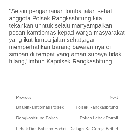
“Selain pengamanan lomba jalan sehat
anggota Polsek Rangkssbitung kita
tekankan unntuk selalu manyampaikan
pesan kamtibmas kepad warga masyarakat
yang ikut lomba jalan sehat,agar
memperhatikan barang bawaan nya di
simpan di tempat yang aman supaya tidak
hilang,”imbuh Kapolsek Rangkasbitung.
Navigasi
Previous
Next
Previous
Next
Bhabinkamtibmas Polsek
Polsek Rangkasbitung
pos
post:
post:
Rangkasbitung Polres
Polres Lebak Patroli
Lebak Dan Babinsa Hadiri
Dialogis Ke Gereja Bethel