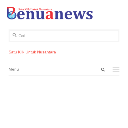
Cari
untuk:
Satu Klik Untuk Nusantara
Open
Menu
Menu
search
panel