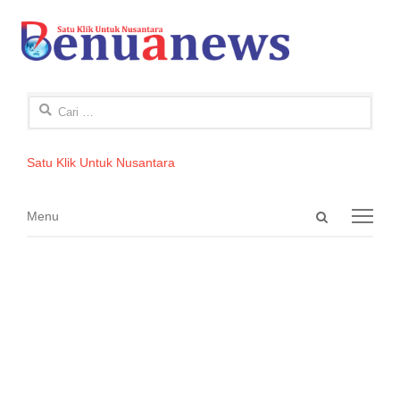
Cari
untuk:
Satu Klik Untuk Nusantara
Open
Menu
Menu
search
panel