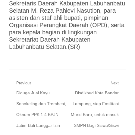
Sekretaris Daerah Kabupaten Labuhanbatu
Selatan M. Reza Pahlevi Nasution, para
asisten dan staf ahli bupati, pimpinan
Organisasi Perangkat Daerah (OPD), serta
para kepala bagian di lingkungan
Sekretariat Daerah Kabupaten
Labuhanbatu Selatan.(SR)
Navigasi
Previous
Next
Previous
Next
Diduga Jual Kayu
Disdikbud Kota Bandar
pos
post:
post:
Sonokeling dan Trembesi,
Lampung, siap Fasilitasi
Oknum PPK 1.4 BPJN
Murid Baru, untuk masuk
Jatim-Bali Langgar Izin
SMPN Bagi Siswa/Siswi