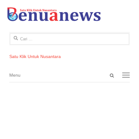
Cari
untuk:
Satu Klik Untuk Nusantara
Open
Menu
Menu
search
panel