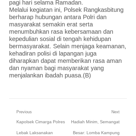
pagi hari selama Ramadan.
Melalui kegiatan ini, Polsek Rangkasbitung
berharap hubungan antara Polri dan
masyarakat semakin erat serta
menumbuhkan rasa kebersamaan dan
kepedulian sosial di tengah kehidupan
bermasyarakat. Selain menjaga keamanan,
kehadiran polisi di lapangan juga
diharapkan dapat memberikan rasa aman
dan nyaman bagi masyarakat yang
menjalankan ibadah puasa.(B)
Navigasi
Previous
Next
Previous
Next
Kapolsek Cimarga Polres
Hadiah Minim, Semangat
pos
post:
post:
Lebak Laksanakan
Besar: Lomba Kampung