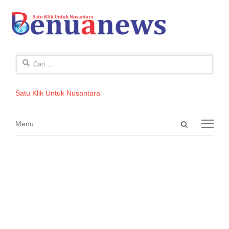
Cari
untuk:
Satu Klik Untuk Nusantara
Open
Menu
Menu
search
panel