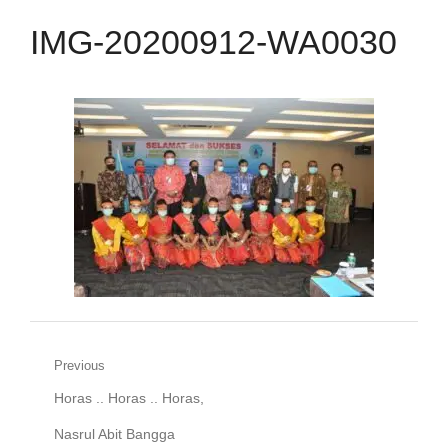
IMG-20200912-WA0030
Navigasi
Previous
Previous
Horas .. Horas .. Horas,
pos
post:
Nasrul Abit Bangga