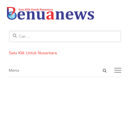
Cari
untuk:
Satu Klik Untuk Nusantara
Open
Menu
Menu
search
panel