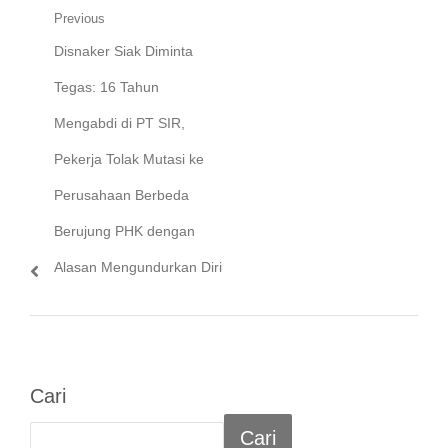
Navigasi
Previous
Previous
Disnaker Siak Diminta
pos
post:
Tegas: 16 Tahun
Mengabdi di PT SIR,
Pekerja Tolak Mutasi ke
Perusahaan Berbeda
Berujung PHK dengan
Alasan Mengundurkan Diri
Cari
Cari