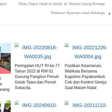
Next
apur
Pisau Dapur Hadir di Jambi, dr. Monica Usung Konsep
post:
Restoran Nyaman untuk Keluarga
Peringatan HUT RI ke-77
Pastikan Keamanan,
Tahun 2022 di RW 01
Walikota Bersama
Gunung Pangilun Penuh
Kapolres Payakumbuh
i
Gelak Tawa dan Penuh
Cek dan Kontrol Gereja
da
Sukacita.
Saat Malam Natal
Lawang