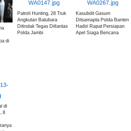
Patroli Hunting, 28 Truk
Kasubdit Gasum
Angkutan Batubara
Ditsamapta Polda Banten
Ditindak Tegas Ditlantas
Hadiri Rapat Persiapan
ma
Polda Jambi
Apel Siaga Bencana
n
ba di
l di
, 8
aranya