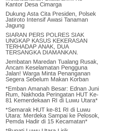
Kantor Desa Cimarga
Dukung Asta Cita Presiden, Polsek
Jatiroto Intensif Awasi Tanaman
Jagung
SIARAN PERS POLRES SIAK
UNGKAP KASUS KEKERASAN
TERHADAP ANAK, DUA
TERSANGKA DIAMANKAN.
Jembatan Maredan Tualang Rusak,
Ancam Keselamatan Pengguna
Jalan! Warga Minta Penanganan
Segera Sebelum Makan Korban
*Emban Amanah Besar: Ednan Juni
Rum, Nakhoda Peringatan HUT Ke-
81 Kemerdekaan RI di Luwu Utara*
*Semarak HUT ke-81 RI di Luwu
Utara: Merdeka Sampai ke Pelosok,
Pemda Hadir di 15 Kecamatan*
*Bupati Luwu Utara Lirik