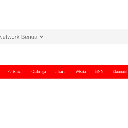
Network Benua
Peristiwa
Olahraga
Jakarta
Wisata
BNN
Ekonomi