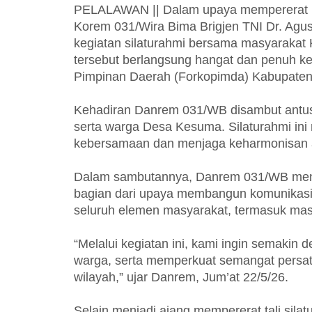
PELALAWAN || Dalam upaya mempererat 
Korem 031/Wira Bima Brigjen TNI Dr. Agus
kegiatan silaturahmi bersama masyarakat
tersebut berlangsung hangat dan penuh ke
Pimpinan Daerah (Forkopimda) Kabupaten
Kehadiran Danrem 031/WB disambut antusi
serta warga Desa Kesuma. Silaturahmi i
kebersamaan dan menjaga keharmonisan a
Dalam sambutannya, Danrem 031/WB meny
bagian dari upaya membangun komunikasi
seluruh elemen masyarakat, termasuk mas
“Melalui kegiatan ini, kami ingin semakin
warga, serta memperkuat semangat persa
wilayah,” ujar Danrem, Jum’at 22/5/26.
Selain menjadi ajang mempererat tali silatu