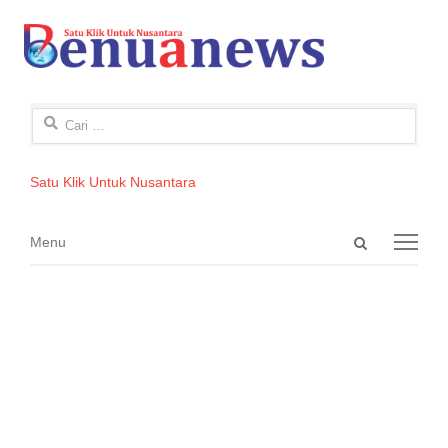
Cari
untuk:
Satu Klik Untuk Nusantara
Open
Menu
Menu
search
panel