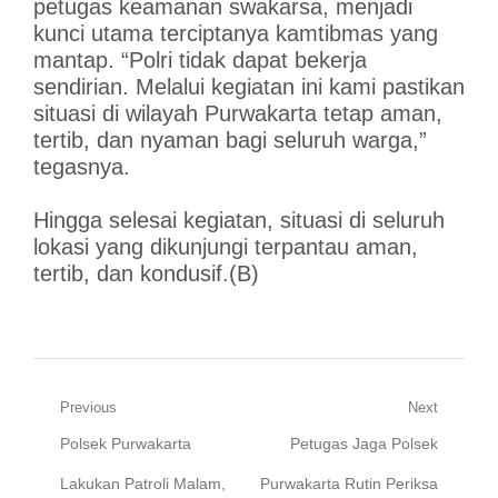
petugas keamanan swakarsa, menjadi
kunci utama terciptanya kamtibmas yang
mantap. “Polri tidak dapat bekerja
sendirian. Melalui kegiatan ini kami pastikan
situasi di wilayah Purwakarta tetap aman,
tertib, dan nyaman bagi seluruh warga,”
tegasnya.
Hingga selesai kegiatan, situasi di seluruh
lokasi yang dikunjungi terpantau aman,
tertib, dan kondusif.(B)
Navigasi
Previous
Next
Previous
Next
Polsek Purwakarta
Petugas Jaga Polsek
pos
post:
post:
Lakukan Patroli Malam,
Purwakarta Rutin Periksa