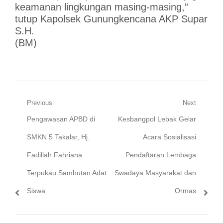
keamanan lingkungan masing-masing,”
tutup Kapolsek Gunungkencana AKP Supar
S.H.
(BM)
Navigasi
Previous
Next
Previous
Next
Pengawasan APBD di
Kesbangpol Lebak Gelar
pos
post:
post:
SMKN 5 Takalar, Hj.
Acara Sosialisasi
Fadillah Fahriana
Pendaftaran Lembaga
Terpukau Sambutan Adat
Swadaya Masyarakat dan
Siswa
Ormas