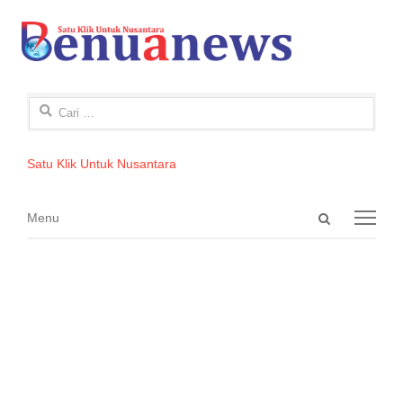
Cari
untuk:
Satu Klik Untuk Nusantara
Open
Menu
Menu
search
panel