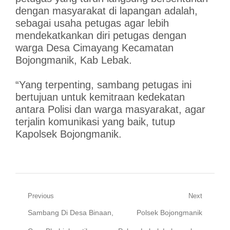
dengan masyarakat di lapangan adalah,
sebagai usaha petugas agar lebih
mendekatkankan diri petugas dengan
warga Desa Cimayang Kecamatan
Bojongmanik, Kab Lebak.
“Yang terpenting, sambang petugas ini
bertujuan untuk kemitraan kedekatan
antara Polisi dan warga masyarakat, agar
terjalin komunikasi yang baik, tutup
Kapolsek Bojongmanik.
Navigasi
Previous
Next
Previous
Next
Sambang Di Desa Binaan,
Polsek Bojongmanik
pos
post:
post: