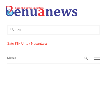
Cari
untuk:
Satu Klik Untuk Nusantara
Open
Menu
Menu
search
panel