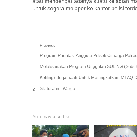
atau mendengar adanya suatu kejadian m
untuk segera melapor ke kantor polisi terd
Navigasi
Previous
Previous
Program Prioritas, Anggota Polsek Cimarga Polre
pos
post:
Melaksanakan Program Unggulan SULING (Subu
Keliling) Berjamaah Untuk Meningkatkan IMTAQ 
Silaturahmi Warga
You may also like...