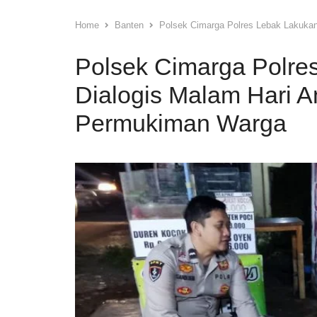
Home
Banten
Polsek Cimarga Polres Lebak Lakukan 
Polsek Cimarga Polres
Dialogis Malam Hari An
Permukiman Warga