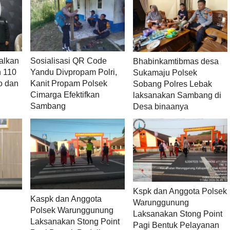
alkan
Sosialisasi QR Code
Bhabinkamtibmas desa
n 110
Yandu Divpropam Polri,
Sukamaju Polsek
o dan
Kanit Propam Polsek
Sobang Polres Lebak
Cimarga Efektifkan
laksanakan Sambang di
Sambang
Desa binaanya
Kspk dan Anggota Polsek
Kaspk dan Anggota
Warunggunung
Polsek Warunggunung
Laksanakan Stong Point
Laksanakan Stong Point
Pagi Bentuk Pelayanan