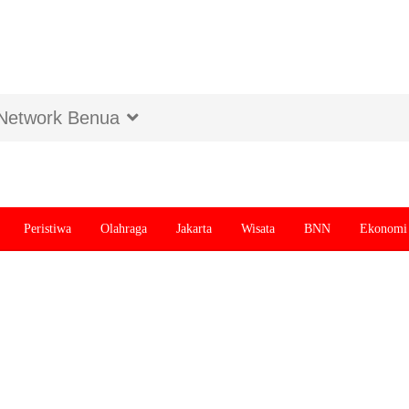
Network Benua
Peristiwa
Olahraga
Jakarta
Wisata
BNN
Ekonomi