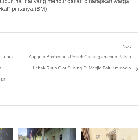
aupun hal-hal yang mencurigakan diharapkan warga
ekat” pintanya.(BM)
Next
Next
s Lebak
Anggota Bhabinmas Polsek Gunungkencana Polres
post:
h
Lebak Rutin Giat Subling Di Mesjid Baitul mutaqin
Dan