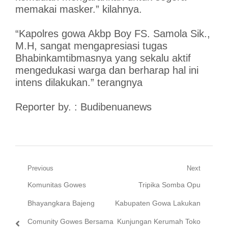
memakai masker.” kilahnya.
“Kapolres gowa Akbp Boy FS. Samola Sik.,
M.H, sangat mengapresiasi tugas
Bhabinkamtibmasnya yang sekalu aktif
mengedukasi warga dan berharap hal ini
intens dilakukan.” terangnya
Reporter by. : Budibenuanews
Navigasi
Previous
Next
Previous
Next
Komunitas Gowes
Tripika Somba Opu
pos
post:
post:
Bhayangkara Bajeng
Kabupaten Gowa Lakukan
Comunity Gowes Bersama
Kunjungan Kerumah Toko