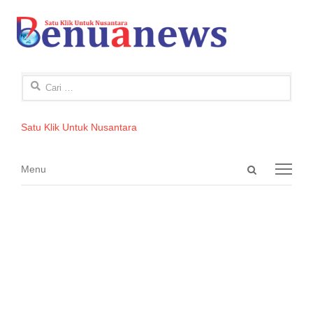
Cari
untuk:
Satu Klik Untuk Nusantara
Open
Menu
Menu
search
panel