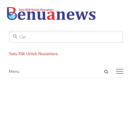
Cari
untuk:
Satu Klik Untuk Nusantara
Open
Menu
Menu
search
panel