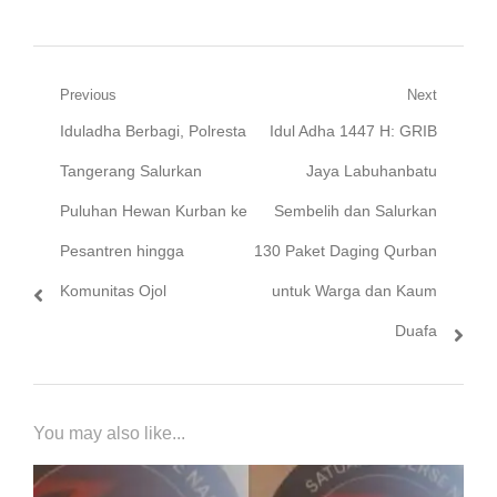
Navigasi
Previous
Next
Previous
Next
Iduladha Berbagi, Polresta
Idul Adha 1447 H: GRIB
pos
post:
post:
Tangerang Salurkan
Jaya Labuhanbatu
Puluhan Hewan Kurban ke
Sembelih dan Salurkan
Pesantren hingga
130 Paket Daging Qurban
Komunitas Ojol
untuk Warga dan Kaum
Duafa
You may also like...