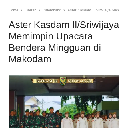
Home
Daerah
Palembang
Aster Kasdam II/Sriwijaya Memimp
Aster Kasdam II/Sriwijaya
Memimpin Upacara
Bendera Mingguan di
Makodam