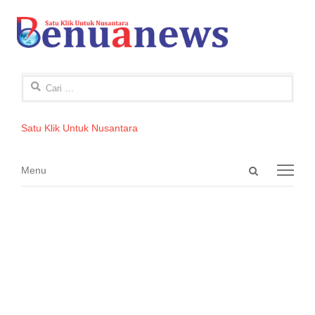
Cari
untuk:
Satu Klik Untuk Nusantara
Open
Menu
Menu
search
panel