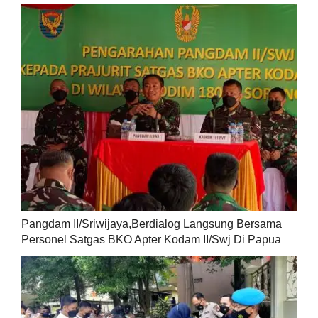
Pangdam II/Sriwijaya,Berdialog Langsung Bersama
Personel Satgas BKO Apter Kodam II/Swj Di Papua