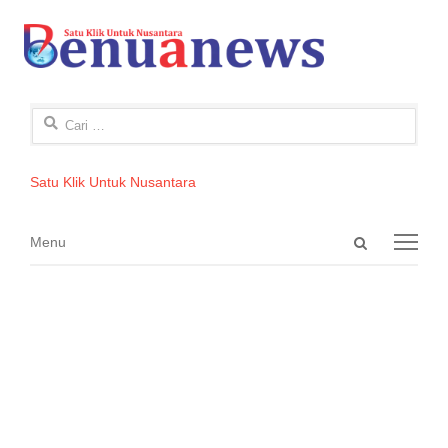
Cari
untuk:
Satu Klik Untuk Nusantara
Open
Menu
Menu
search
panel