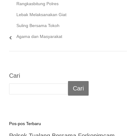
post:
Rangkasbitung Polres
Lebak Melaksanakan Giat
Suling Bersama Tokoh
Agama dan Masyarakat
Cari
Cari
Pos-pos Terbaru
Polsek Tualang Bersama Forkopimcam