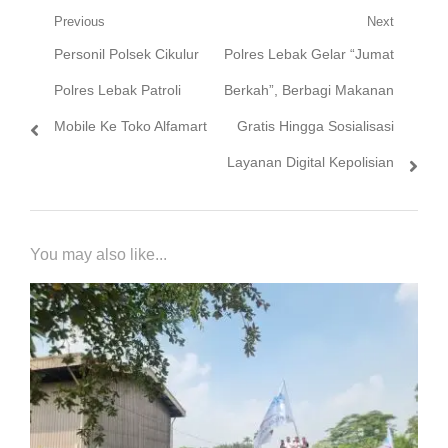
Navigasi
Previous
Next
Previous
Next
Personil Polsek Cikulur
Polres Lebak Gelar “Jumat
pos
post:
post:
Polres Lebak Patroli
Berkah”, Berbagi Makanan
Mobile Ke Toko Alfamart
Gratis Hingga Sosialisasi
Layanan Digital Kepolisian
You may also like...