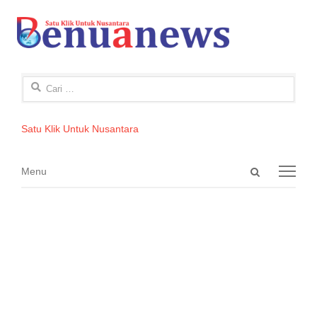
Cari
untuk:
Satu Klik Untuk Nusantara
Open
Menu
Menu
search
panel