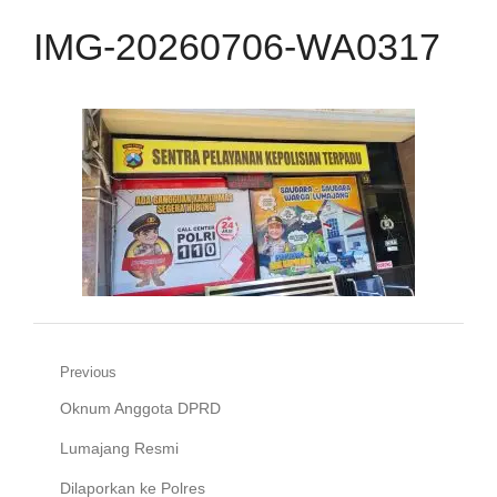
IMG-20260706-WA0317
Navigasi
Previous
Previous
Oknum Anggota DPRD
pos
post:
Lumajang Resmi
Dilaporkan ke Polres