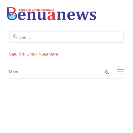
Cari
untuk:
Satu Klik Untuk Nusantara
Open
Menu
Menu
search
panel