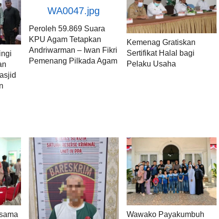
Peroleh 59.869 Suara
KPU Agam Tetapkan
Kemenag Gratiskan
Andriwarman – Iwan Fikri
Sertifikat Halal bagi
ngi
Pemenang Pilkada Agam
Pelaku Usaha
an
asjid
n
rsama
Wawako Payakumbuh