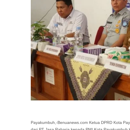
Payakumbuh,-Benuanews.com Ketua DPRD Kota Payak
dari PT Jasa Raharja kepada PMI Kota Payakumbuh k