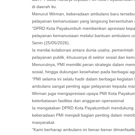
di daerah itu.
Menurut Wirman, keberadaan ambulans baru tersebut m
pelayanan kemanusiaan yang langsung bersentuhan 
“DPRD Kota Payakumbuh memberikan apresiasi kepad
pelayanan kemanusiaan melalui bantuan ambulans u
Senin (25/05/2026).
Ia menilai kolaborasi antara dunia usaha, pemerinta
pelayanan publik, khususnya di sektor sosial dan kem
Menurutnya, PMI memiliki peran strategis dalam memb
sosial, hingga dukungan kesehatan pada berbagai a
“PMI selama ini selalu hadir dalam berbagai kegiatan
ambulans sangat penting agar pelayanan kepada masy
Wirman juga mengapresiasi upaya PMI Kota Payakum
keterbatasan fasilitas dan anggaran operasional.
Ia mengatakan DPRD Kota Payakumbuh mendukung b
keberadaan PMI menjadi bagian penting dalam memba
masyarakat.
“Kami berharap ambulans ini benar-benar dimanfaat