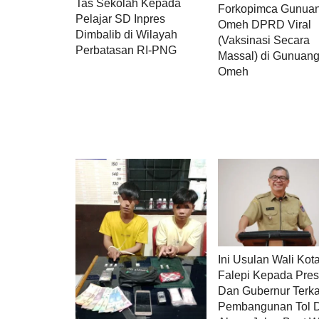
Tas Sekolah Kepada
Forkopimca Gunua
Pelajar SD Inpres
Omeh DPRD Viral
Dimbalib di Wilayah
(Vaksinasi Secara
Perbatasan RI-PNG
Massal) di Gunuan
Omeh
Ini Usulan Wali Kot
Falepi Kepada Pres
Dan Gubernur Terka
Pembangunan Tol 