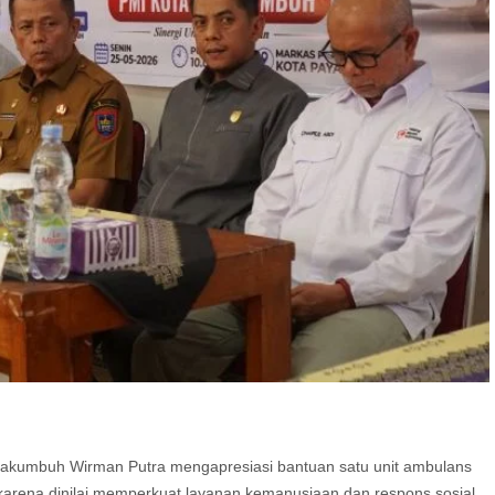
umbuh Wirman Putra mengapresiasi bantuan satu unit ambulans
arena dinilai memperkuat layanan kemanusiaan dan respons sosial