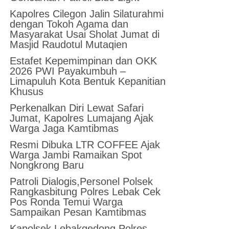
Kapolres Cilegon Jalin Silaturahmi
dengan Tokoh Agama dan
Masyarakat Usai Sholat Jumat di
Masjid Raudotul Mutaqien
Estafet Kepemimpinan dan OKK
2026 PWI Payakumbuh –
Limapuluh Kota Bentuk Kepanitian
Khusus
Perkenalkan Diri Lewat Safari
Jumat, Kapolres Lumajang Ajak
Warga Jaga Kamtibmas
Resmi Dibuka LTR COFFEE Ajak
Warga Jambi Ramaikan Spot
Nongkrong Baru
Patroli Dialogis,Personel Polsek
Rangkasbitung Polres Lebak Cek
Pos Ronda Temui Warga
Sampaikan Pesan Kamtibmas
Kapolsek Lebakgedong Polres