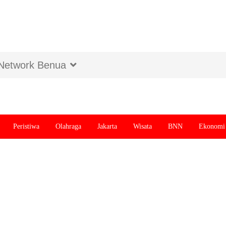
Network Benua
Peristiwa
Olahraga
Jakarta
Wisata
BNN
Ekonomi