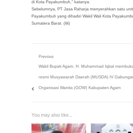
di Kota Payakumbuh,” katanya.
Sebelumnya, PT Jasa Raharja menyerahkan satu uni
Payakumbuh yang dihadiri Wakil Wali Kota Payakumb
Sumatera Barat. (lili)
Navigasi
Previous
Previous
Wakil Bupati Agam, H. Muhammad Iqbal membuka
pos
post:
resmi Musyawarah Daerah (MUSDA) IV Gabunga
Organisasi Wanita (GOW) Kabupaten Agam
You may also like...