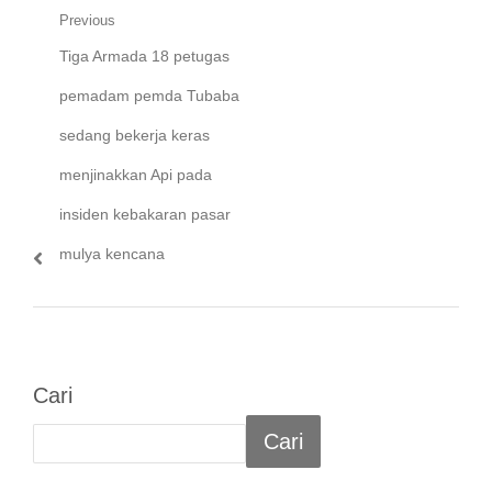
Navigasi
Previous
Previous
Tiga Armada 18 petugas
pos
post:
pemadam pemda Tubaba
sedang bekerja keras
menjinakkan Api pada
insiden kebakaran pasar
mulya kencana
Cari
Cari