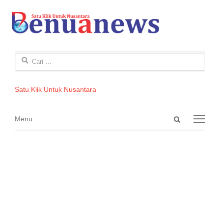
Cari
untuk:
Satu Klik Untuk Nusantara
Open
Menu
Menu
search
panel