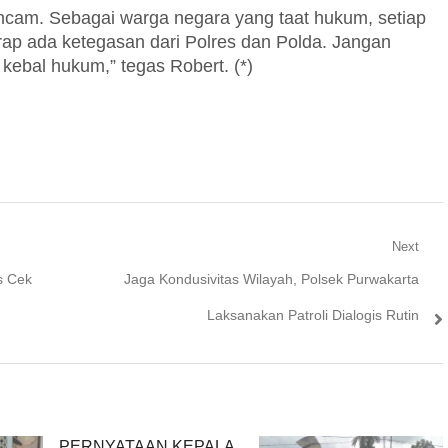
iancam. Sebagai warga negara yang taat hukum, setiap
rap ada ketegasan dari Polres dan Polda. Jangan
 kebal hukum,” tegas Robert. (*)
Next
Next
s Cek
Jaga Kondusivitas Wilayah, Polsek Purwakarta
post:
Laksanakan Patroli Dialogis Rutin
PERNYATAAN KEPALA