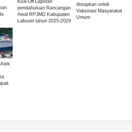
Kick-Off Laporan
disiapkan untuk
han
pendahuluan Rancangan
Vaksinasi Masyarakat
da
Awal RPJMD Kabupaten
Umum
Labusel tahun 2025-2029
 Alek
g
ra
pati