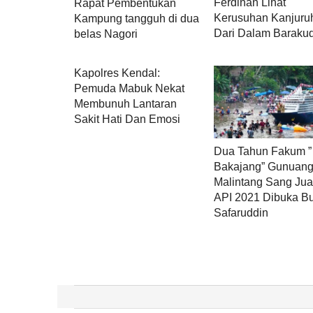
Ferdinan Lihat
Rapat Pembentukan
Kerusuhan Kanjuru
Kampung tangguh di dua
Dari Dalam Baraku
belas Nagori
Kapolres Kendal:
Pemuda Mabuk Nekat
Membunuh Lantaran
Sakit Hati Dan Emosi
Dua Tahun Fakum ”
Bakajang” Gunuan
Malintang Sang Jua
API 2021 Dibuka Bu
Safaruddin