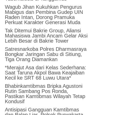
Wagub Jihan Kukuhkan Pengurus
Mabigus dan Pembina Gudep UIN
Raden Intan, Dorong Pramuka
Perkuat Karakter Generasi Muda
Tak Ditemui Bakrie Group, Aliansi
Mahasiswa Jambi Ancam Gelar Aksi
Lebih Besar di Bakrie Tower
Satresnarkoba Polres Dharmasraya
Bongkar Jaringan Sabu di Sitiung,
Tiga Orang Diamankan
*Merajut Asa dari Kelas Sederhana:
Saat Taruna Akpol Bawa Keajaiban
Kecil ke SRT 68 Luwu Utara*
Bhabinkamtibmas Bripka Agustoni
Rutin Sambang Pos Ronda,
Pastikan Kamtibmas Wilayah Tetap
Kondusif
Antisipasi Gangguan Kamtibmas
dan Balap Liar, Polsek Purwakarta