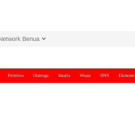
Network Benua
Peristiwa
Olahraga
Jakarta
Wisata
BNN
Ekonomi