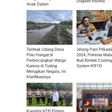
Dugaan Asusila
Anak Dalam
Tambak Udang Desa
Jelang Pam Pilkad
Polo Hangat di
2024, Polresta Mat
Perbincangkan Warga
Ikuti Bimtek Coolin
Karena di Tuding
System KRYD
Merugikan Negara, ini
Klarifikasinya.
Kapolda NTB Pimpin