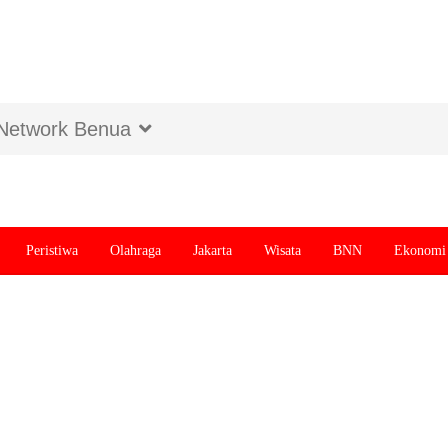
Network Benua
Peristiwa
Olahraga
Jakarta
Wisata
BNN
Ekonomi