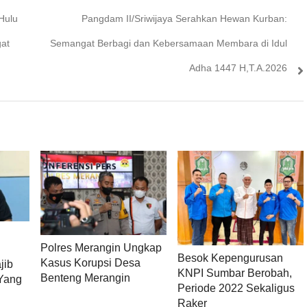
Next
Hulu
Pangdam II/Sriwijaya Serahkan Hewan Kurban:
post:
at
Semangat Berbagi dan Kebersamaan Membara di Idul
Adha 1447 H,T.A.2026
Polres Merangin Ungkap
Besok Kepengurusan
Kasus Korupsi Desa
jib
KNPI Sumbar Berobah,
Benteng Merangin
Yang
Periode 2022 Sekaligus
Raker