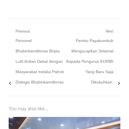
Navigasi
Previous
Next
Previous
Next
Personel
Pemko Payakumbuh
pos
post:
post:
Bhabinkamtibmas Briptu
Mengucapkan Selamat
Lutfi Ardian Dekat dengan
Kepada Pengurus KORMI
Masyarakat melalui Patroli
Yang Baru Saja
Dialogis Bhabinkamtibmas
Dikukuhkan
You may also like...