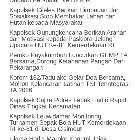
Dugaan Persoalan ke DPR RI
Kapolsek Cileles Berikan Himbauan dan
Sosialisasi Stop Membakar Lahan dan
Hutan kepada Masyarakat
‎Kapolsek Gunungkencana Berikan Arahan
dan Motivasi kepada Paskibra Jelang
Upacara HUT Ke-81 Kemerdekaan RI
Pemko Payakumbuh Luncurkan GEMPITA
Bersama,Dorong Ketahanan Pangan Dari
Pekarangan
Korem 132/Tadulako Gelar Doa Bersama,
Mohon Kelancaran Latihan TNI Terintegrasi
TA 2026
Kapolsek Sajira Polres Lebak Hadiri Rapat
Dinas Tingkat Kecamatan
Kapolsek Leuwidamar Monitoring
Turnamen Sepak Bola HUT Kemerdekaan
RI ke-81 di Desa Cisimeut
Ulama Hadis Maroko Kagumi Jejak