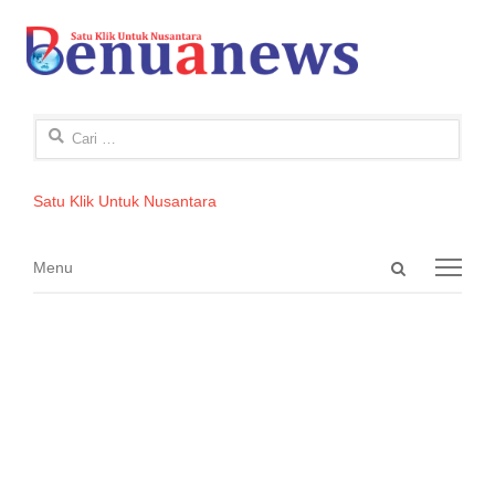
Cari
untuk:
Satu Klik Untuk Nusantara
Open
Menu
Menu
search
panel