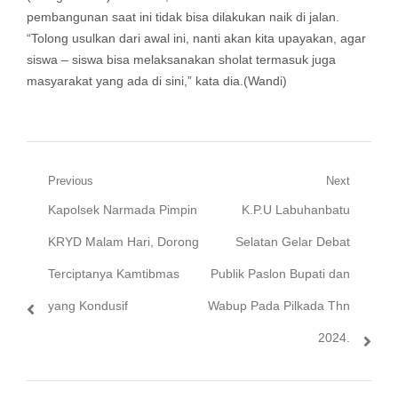
pembangunan saat ini tidak bisa dilakukan naik di jalan.
“Tolong usulkan dari awal ini, nanti akan kita upayakan, agar
siswa – siswa bisa melaksanakan sholat termasuk juga
masyarakat yang ada di sini,” kata dia.(Wandi)
Navigasi
Previous
Next
Previous
Next
Kapolsek Narmada Pimpin
K.P.U Labuhanbatu
pos
post:
post:
KRYD Malam Hari, Dorong
Selatan Gelar Debat
Terciptanya Kamtibmas
Publik Paslon Bupati dan
yang Kondusif
Wabup Pada Pilkada Thn
2024.