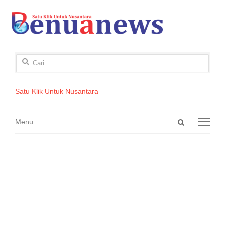
Cari
untuk:
Satu Klik Untuk Nusantara
Open
Menu
Menu
search
panel