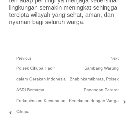
terhadap pentingnya menjaga kebersihan
lingkungan semakin meningkat sehingga
tercipta wilayah yang sehat, aman, dan
nyaman bagi seluruh warga.
Navigasi
Previous
Next
Previous
Next
Polsek Cikupa Hadir
Sambang Warung
pos
post:
post:
dalam Gerakan Indonesia
Bhabinkamtibmas, Polsek
ASRI Bersama
Panongan Pererat
Forkopimcam Kecamatan
Kedekatan dengan Warga
Cikupa