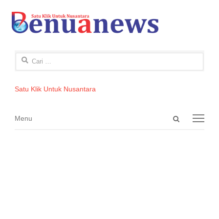
Cari
untuk:
Satu Klik Untuk Nusantara
Open
Menu
Menu
search
panel