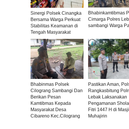
Bhabinkamtibmas P
Sinergi Polsek Cinangka
Cimarga Polres Le
Bersama Warga Perkuat
sambangi Warga P
Stabilitas Keamanan di
Tengah Masyarakat
Bhabinmas Polsek
Pastikan Aman, Pol
Cilograng Sambangi Dan
Rangkasbitung Pol
Berikan Pesan
Lebak Laksanakan
Kamtibmas Kepada
Pengamanan Sholat
Masyarakat Desa
Fitri 1447 H di Masj
Cibareno Kec.Cilograng
Muhajirin