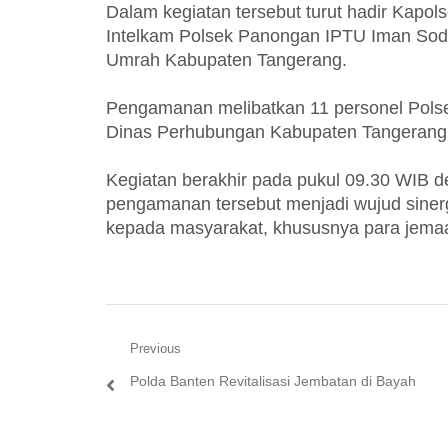
Dalam kegiatan tersebut turut hadir Kapol
Intelkam Polsek Panongan IPTU Iman Sodik
Umrah Kabupaten Tangerang.
Pengamanan melibatkan 11 personel Polse
Dinas Perhubungan Kabupaten Tangerang,
Kegiatan berakhir pada pukul 09.30 WIB de
pengamanan tersebut menjadi wujud sinerg
kepada masyarakat, khususnya para jemaah
Navigasi
Previous
Previous
Polda Banten Revitalisasi Jembatan di Bayah
pos
post: