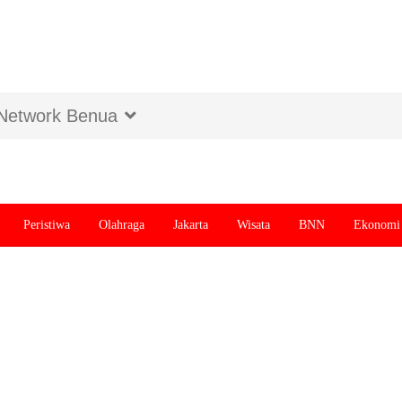
Network Benua
Peristiwa
Olahraga
Jakarta
Wisata
BNN
Ekonomi