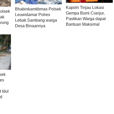
Kapolri Tinjau Lokasi
Bhabinkamtibmas Polsek
olsek
Gempa Bumi Cianjur,
Leuwidamar Polres
bak
Pastikan Warga dapat
Lebak Sambang warga
arung
Bantuan Maksimal
Desa Binaannya
sek
res
 Idul
id